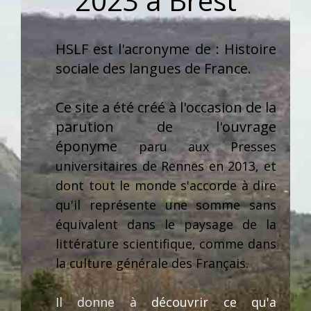
2023 à Brest
HSLF est l'acronyme de : Histoire
sociale des langues de France.
Ce site a été créé à l'occasion de la
parution de l'ouvrage
éponyme
paru
aux Presses
universitaires de Rennes en 2013, et
dont tout le monde s'accorde à dire
qu'il représente une somme sans
équivalent
dans le paysage de la
littérature scientifique, comme dans
la culture générale des Français.
Il donne à
découvrir ce qu'a