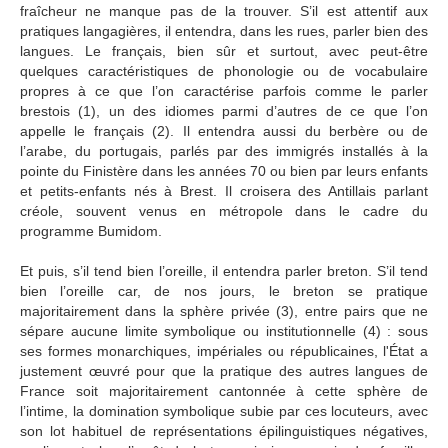
fraîcheur ne manque pas de la trouver. S’il est attentif aux
pratiques langagières, il entendra, dans les rues, parler bien des
langues. Le français, bien sûr et surtout, avec peut-être
quelques caractéristiques de phonologie ou de vocabulaire
propres à ce que l’on caractérise parfois comme le parler
brestois (1), un des idiomes parmi d’autres de ce que l’on
appelle le français (2). Il entendra aussi du berbère ou de
l’arabe, du portugais, parlés par des immigrés installés à la
pointe du Finistère dans les années 70 ou bien par leurs enfants
et petits-enfants nés à Brest. Il croisera des Antillais parlant
créole, souvent venus en métropole dans le cadre du
programme Bumidom.
Et puis, s’il tend bien l’oreille, il entendra parler breton. S’il tend
bien l’oreille car, de nos jours, le breton se pratique
majoritairement dans la sphère privée (3), entre pairs que ne
sépare aucune limite symbolique ou institutionnelle (4) : sous
ses formes monarchiques, impériales ou républicaines, l'État a
justement œuvré pour que la pratique des autres langues de
France soit majoritairement cantonnée à cette sphère de
l’intime, la domination symbolique subie par ces locuteurs, avec
son lot habituel de représentations épilinguistiques négatives,