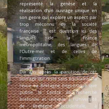
représenté la genèse et la
réalisation d'un ouvrage unique en
son genre qui explore un aspect
par
trop méconnu de la société
française. I
l est question ici des
langues de la France
métropolitaine, des langues de
l'Outre-mer et de celles de
l'immigtration.
Dix ans après la parution de cet
ouvrage qui reste sans équivalent,
la
revue La Bretagne linguistique que
publie le Centre de recherche
bretonne et celtique à l'Université
de Bretagne occidentale, à