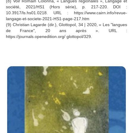
(8) Voir Romain Colonna, « Langues régionales », Langage et
société, 2021/HS1 (Hors série), p. 217-220. DOI :
10.3917/ls.hs01.0218. URL : https://www.cairn.info/revue-
langage-et-societe-2021-HS1-page-217.htm
(9) Christian Lagarde (dir.), Glottopol, 34 | 2020, « Les "langues
de France", 20 ans après ». URL :
https://journals.openedition.org/ glottopol/329.