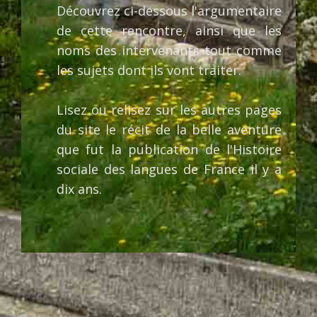
Découvrez ci-dessous l'argumentaire
de cette rencontre, ainsi que les
noms des intervenants tout comme
les sujets dont ils vont traiter.
Lisez ou relisez sur les autres pages
du site le récit de la belle aventure
que fut la publication de l'Histoire
sociale des langues de France il y a
dix ans.