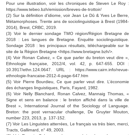
Pour une illustration, voir les chroniques de Steven Le Roy :
https://www.tebeo.bzh/emission/breves-de-trottoir/
(2) Sur la définition d’idiome, voir Jean Le Dû & Yves Le Berre,
Métamorphoses. Trente ans de sociolinguistique à Brest (1984-
2014), Brest, CRBC, 2019.
(3) Voir le dernier sondage TMO région/Région Bretagne de
2018 : Les langues de Bretagne. Enquête sociolinguistique.
Sondage 2018 : les principaux résultats, téléchargeable sur le
site de la Région Bretagne <https://www.bretagne.bzh/>.
(4) Voir Ronan Calvez, « Ce que parler du breton veut dire »,
Ethnologie française, 2012/4, vol. 42, p. 647-655. DOI :
10.3917/ethn.124.0647. URL : https://www.cairn.info/revue-
ethnologie-francaise-2012-4-page-647.htm
(5) Voir Pierre Bourdieu, Ce que parler veut dire. L’économie
des échanges linguistiques, Paris, Fayard, 1982.
(6) Voir Nelly Blanchard, Ronan Calvez, Mannaig Thomas, «
Signe et sens en balance : le breton affiché dans la ville de
Brest », International Journal of the Sociology of Language.
Breton: the post vernacular challenge, De Gruyter Mouton,
number 223, 2013, p. 137-152.
(7) Voir Les Linguistes atterrées, Le français va très bien, merci,
Tracts, Gallimard, n° 49, 2003.