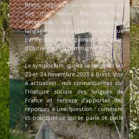
Brest, organise un symposium en
vue d'un nouvel état des lieux
nécessaire sur les pratiques
langagières en France, que la langue
parlée soit dite régionale, nationale,
d'Outre-mer ou d’immigratio.
Le symposium, q
ui va se dérouler les
23 et 24 novembre 2023 à Brest, vise
à actualiser nos connaissances sur
l'Histoire sociale des langues de
France et tentera d’apporter des
réponses à une question : comment
et pourquoi ce qui se parle se parle
?